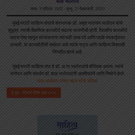
बाळ भालेराव
जन्म: 11 एप्रिल, 1933 – मृत्यू: 21 फेब्रुवारी, 2020
मुंबई मराठी साहित्य संघाचे संस्थापक डॉ. अमृत नारायण भालेराव यांचे
सुपूत्र. त्यांची शैक्षणिक कारकीर्द चढत्या भाजणीची होती. वैद्यकीय कारकीर्द
उदात्त पेशा म्हणून सांभाळताना त्यांनाही उच्च पदे आणि पदके स्वकर्तृवावर
लाभली. या कारकीर्दीशी समांतर असे त्यांचे नाट्य आणि साहित्य विश्वाशी
निगडीत कार्य आहे.
‘मुंबई मराठी साहित्य संघ’ हे डॉ. अ.ना.भालेरावांचे बौध्दिक अपत्य. त्यांचे
संगोपन आणि संवर्धन डॉ. बाळ भालेरावांनी आत्मीयतेने आणि निष्ठेने केले.
बाळ भालेराव यांच्या बद्दल थोडे अधिक
ई-बुक - दिवाळी विशेष अंक २०२०