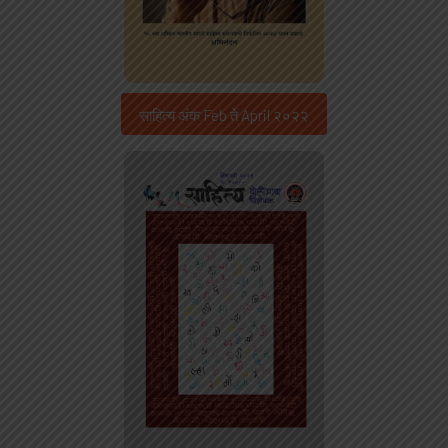
साहित्य अंक Feb ते April २०२२