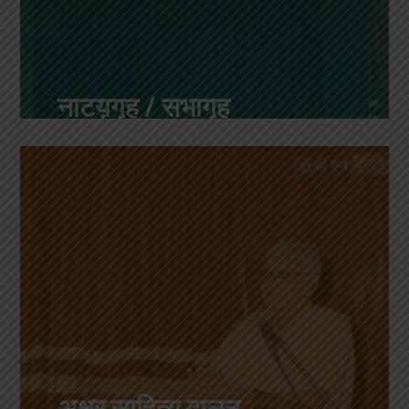
नाटय़गृह / सभागृह
अक्षर साहित्य दालन