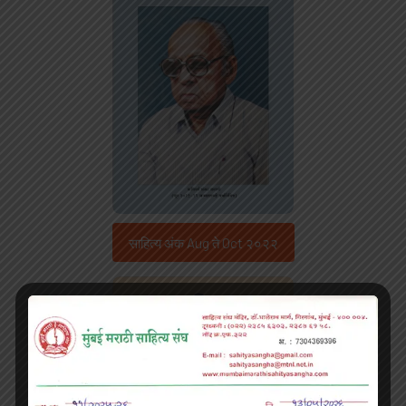
साहित्य अंक Aug ते Oct २०२२