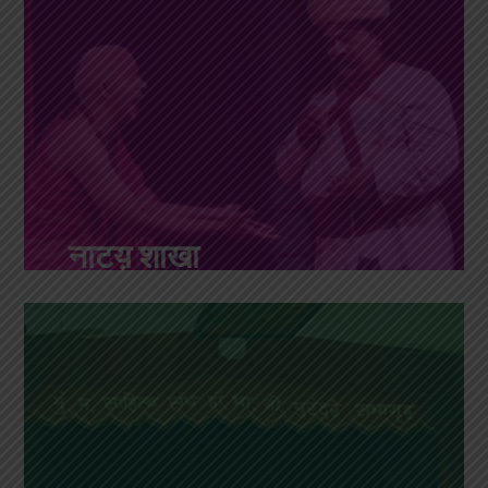
नाटय़ शाखा