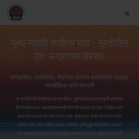
मुंबई मराठी साहित्य संघ – मुंबईतील
एक अग्रगण्य संस्था!
सांस्कृतिक, साहित्यिक, शैक्षणिक क्षेत्रांत कार्यकर्तृत्व गाजवून,
नावलौकिक सार्थ करणारी
या संस्थेने रौप्यमहोत्सव साजरा केला, सुवर्णमहोत्सवाच्या स्मृती कोरल्या,
हीरकमहोत्सव व अमृतमहोत्सवाची तेजस्वी पाऊले उमटवून ‘साहित्य संघ’
आता शतकाकडे वाटचाल करीत आहे. मुंबई शहर आणि उपनगर भागांत
मराठी भाषा आणि साहित्य यांच्या सर्वांगीण अभिवृद्धीसाठी विविध प्रयत्न
करण्याच्या हेतूने मुंबई मराठी साहित्य संघाचा जन्म 21 जुलै 1935 रोजी