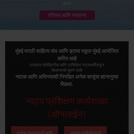
झाला.
परिचय आणि स्थापना
मुंबई मराठी साहित्य संघ आणि ड्रामा स्कूल मुंबई आयोजित
करित आहे
प्रख्यात सेलेब्रिटीस आणि प्रशिक्षित नाट्यकर्मींकडून
शिकण्याची सुवर्ण संधी!
नाटक आणि अभिनयाशी निगडित अनेक बाजूंचा ज्ञानानुभव
मिळवा.
नाट्य प्रशिक्षण कार्यशाळा
(ऑनलाईन)
प्रवेश घेण्यासाठी फॉर्म
अधिक माहितीसाठी