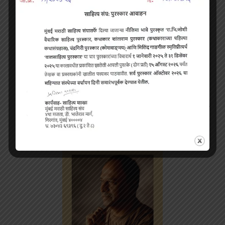
साहित्य अंक May To July २०२२