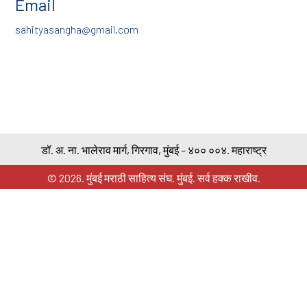
Email
sahityasangha@gmail.com
डॉ. अ. ना. भालेराव मार्ग, गिरगाव, मुंबई – ४०० ००४. महाराष्ट्र
© 2026. मुंबई मराठी साहित्य संघ. मुंबई. सर्व हक्क राखीव.