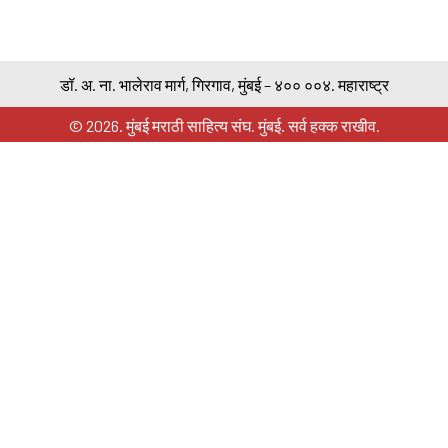
डॉ. अ. ना. भालेराव मार्ग, गिरगाव, मुंबई – ४०० ००४. महाराष्ट्र
© 2026. मुंबई मराठी साहित्य संघ. मुंबई. सर्व हक्क राखीव.