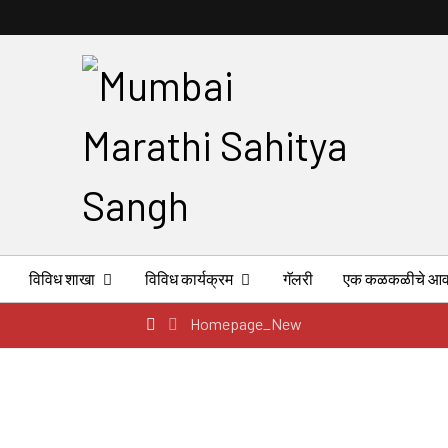
विविध शाखा
विविध कार्यक्रम
गॅलरी
एक कळकळीचे आव
Homepage_New